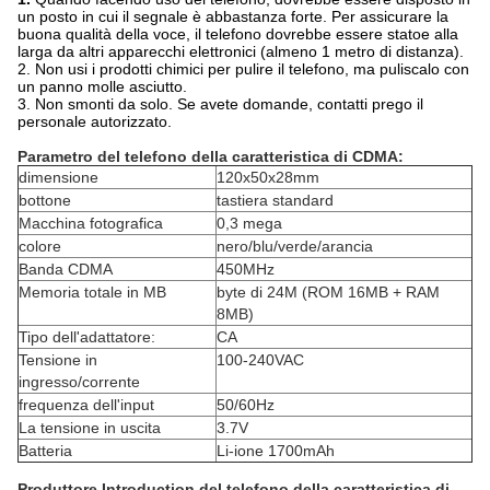
un posto in cui il segnale è abbastanza forte. Per assicurare la
buona qualità della voce, il telefono dovrebbe essere statoe alla
larga da altri apparecchi elettronici (almeno 1 metro di distanza).
2. Non usi i prodotti chimici per pulire il telefono, ma puliscalo con
un panno molle asciutto.
3. Non smonti da solo. Se avete domande, contatti prego il
personale autorizzato.
Parametro del telefono della caratteristica di CDMA:
dimensione
120x50x28mm
bottone
tastiera standard
Macchina fotografica
0,3 mega
colore
nero/blu/verde/arancia
Banda CDMA
450MHz
Memoria totale in MB
byte di 24M (ROM 16MB + RAM
8MB)
Tipo dell'adattatore:
CA
Tensione in
100-240VAC
ingresso/corrente
frequenza dell'input
50/60Hz
La tensione in uscita
3.7V
Batteria
Li-ione 1700mAh
Produttore Introduction del telefono della caratteristica di