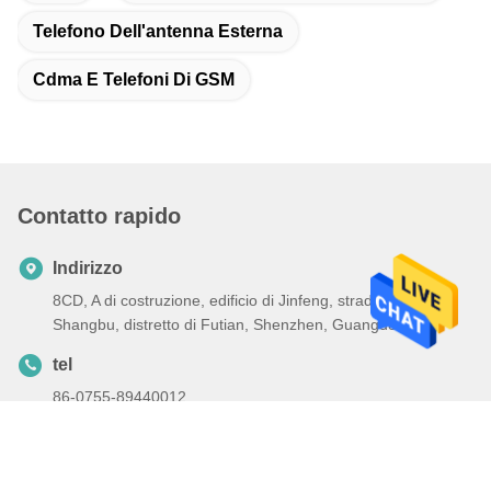
Telefono Dell'antenna Esterna
Cdma E Telefoni Di GSM
Contatto rapido
Indirizzo
8CD, A di costruzione, edificio di Jinfeng, strada del sud di
Shangbu, distretto di Futian, Shenzhen, Guangdong
tel
86-0755-89440012
E-mail
ch13316963599@126.com