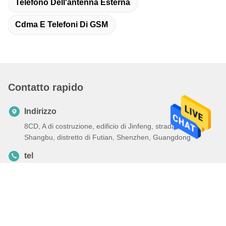
Telefono Dell'antenna Esterna
Cdma E Telefoni Di GSM
Contatto rapido
Indirizzo
8CD, A di costruzione, edificio di Jinfeng, strada del sud di
Shangbu, distretto di Futian, Shenzhen, Guangdong
tel
86-0755-89440012
E-mail
ch13316963599@126.com