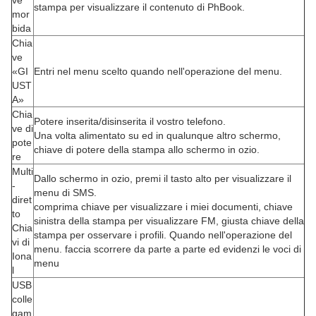
ve
stampa per visualizzare il contenuto di PhBook.
mor
bida
Chia
ve
«GI
Entri nel menu scelto quando nell'operazione del menu.
UST
A»
Chia
Potere inserita/disinserita il vostro telefono.
ve di
Una volta alimentato su ed in qualunque altro schermo,
pote
chiave di potere della stampa allo schermo in ozio.
re
Multi
Dallo schermo in ozio, premi il tasto alto per visualizzare il
-
menu di SMS.
diret
comprima chiave per visualizzare i miei documenti, chiave
to
sinistra della stampa per visualizzare FM, giusta chiave della
Chia
stampa per osservare i profili. Quando nell'operazione del
vi di
menu. faccia scorrere da parte a parte ed evidenzi le voci di
Iona
menu
l
USB
colle
gam