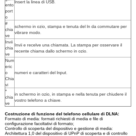
lnsert la linea di USB.
ento
port
o
#
schermo in ozio, stampa e tenuta del ln da commutare per
chia
vibrare modo.
ve
Invii
Invii e recelve una chiamata. La stampa per osservare il
chia
recente chiama dallo schermo in ozio.
ve
Num
eric
o
numeri e caratteri del lnput.
Chia
vi
*
in schermo in ozio, in stampa e nella tenuta per chiudere il
chia
vostro telefono a chiave.
ve
Costruzione di funzione del telefono cellulare di DLNA:
Formato di media: formati richiesti di media e file di
configurazione facoltativi di formato;
Controllo di scoperta del dispositivo e gestione di media:
Architettura 1,0 del dispositivo di UPnP di scoperta e di controllo