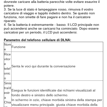
dovreste caricare alla batteria parecchie volte evitare esaurire il
potere.
3. Se la luce di stato è lampeggiare rosso, rimuova il vostro
caricatore di viaggio e tappilo indietro dentro. Se questo non
funziona, non smette di fare pagare e non ha il caricatore
riparato.
4. Se la batteria è estremamente - basso. Il LCD principale non
può accendersi anche se caricarsi ha cominciato. Dopo essere
caricatosi per un periodo, il LCD può accendersi.
Parametro del telefono cellulare di DLNA:
Nom
Funzione
e
Rice
vitor
e
Senta le voci qui durante la conversazione
telef
onic
o
Sinis
tra/d
Esegua le funzioni identificate dai richiami visualizzati al
estr
fondo destro e sinistro dello schermo.
a
In schermo in ozio, chiave morbida sinistra della stampa per
Chia
visualizzare menu principale. giusta chiave morbida della