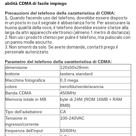
abilità CDMA di facile impiego
Precauzioni del telefono della caratteristica di CDMA:
1.
Quando facendo uso del telefono, dovrebbe essere disposto
in un posto in cui il segnale è abbastanza forte. Per assicurare la
buona qualità della voce, il telefono dovrebbe essere statoe alla
larga da altri apparecchi elettronici (almeno 1 metro di distanza).
2. Non usi i prodotti chimici per pulire il telefono, ma puliscalo con
un panno molle asciutto.
3. Non smonti da solo. Se avete domande, contatti prego il
personale autorizzato.
Parametro del telefono della caratteristica di CDMA:
dimensione
120x50x28mm
bottone
tastiera standard
Macchina fotografica
0,3 mega
colore
nero/blu/verde/arancia
Banda CDMA
450MHz
Memoria totale in MB
byte di 24M (ROM 16MB + RAM
8MB)
Tipo dell'adattatore:
CA
Tensione in
100-240VAC
ingresso/corrente
frequenza dell'input
50/60Hz